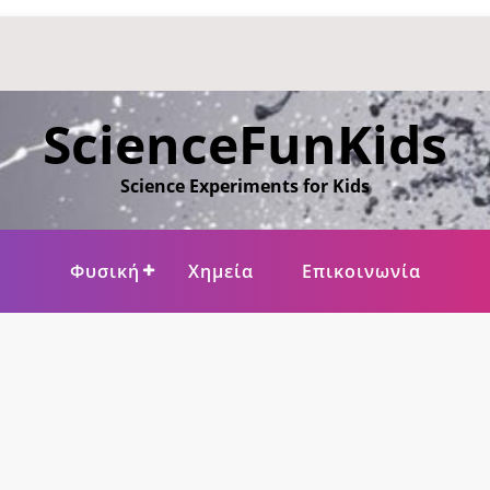
ScienceFunKids
Science Experiments for Kids
Φυσική
Χημεία
Επικοινωνία