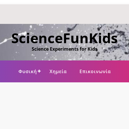
ScienceFunKids
Science Experiments for Kids
Φυσική
Χημεία
Επικοινωνία